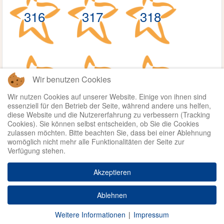
316
317
318
319
320
321
Wir benutzen Cookies
Wir nutzen Cookies auf unserer Website. Einige von ihnen sind
essenziell für den Betrieb der Seite, während andere uns helfen,
diese Website und die Nutzererfahrung zu verbessern (Tracking
Cookies). Sie können selbst entscheiden, ob Sie die Cookies
zulassen möchten. Bitte beachten Sie, dass bei einer Ablehnung
322
323
324
womöglich nicht mehr alle Funktionalitäten der Seite zur
Verfügung stehen.
Akzeptieren
Ablehnen
325
326
327
Weitere Informationen
|
Impressum