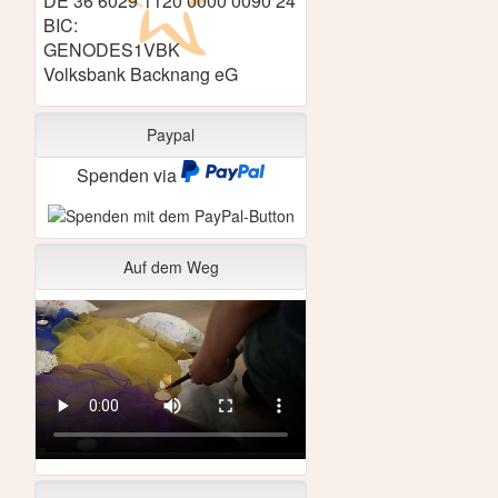
DE 36 6029 1120 0000 0090 24
BIC:
GENODES1VBK
Volksbank Backnang eG
Paypal
Spenden via
Auf dem Weg