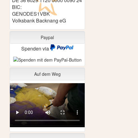
DE 36 6029 1120 0000 0090 24
BIC:
GENODES1VBK
Volksbank Backnang eG
Paypal
Spenden via
Auf dem Weg