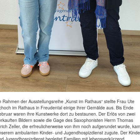
m Rahmen der Ausstellungsreihe „Kunst im Rathaus“ stellte Frau Ute
choch im Rathaus in Freudental einige ihrer Gemälde aus. Bis Ende
ebruar waren ihre Kunstwerke dort zu bestaunen. Der Erlös von zwei
erkauften Bildern sowie die Gage des Saxophonisten Herrn Thomas
lrich Zeller, die erfreulicherweise von ihm noch aufgerundet wurde, ka
nserem ambulanten Kinder- und Jugendhospizdienst zugute. Der Kinde
nd Jugendhospizdienst begleitet Familien mit lebensverkürzend