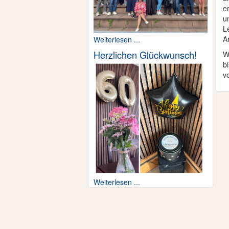
e
u
L
Ar
Weiterlesen ...
Herzlichen Glückwunsch!
W
b
v
Weiterlesen ...