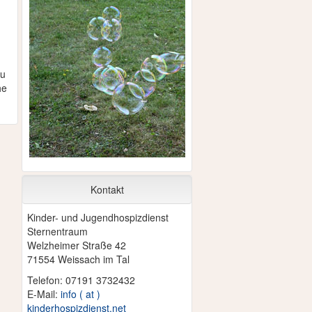
au
he
Kontakt
Kinder- und Jugendhospizdienst
Sternentraum
Welzheimer Straße 42
71554 Weissach im Tal
Telefon: 07191 3732432
E-Mail:
info ( at )
kinderhospizdienst.net