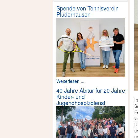
Spende von Tennisverein
Plüderhausen
Weiterlesen ...
40 Jahre Abitur für 20 Jahre
Kinder- und
I
Jugendhospizdienst
S
F
v
U
u
u