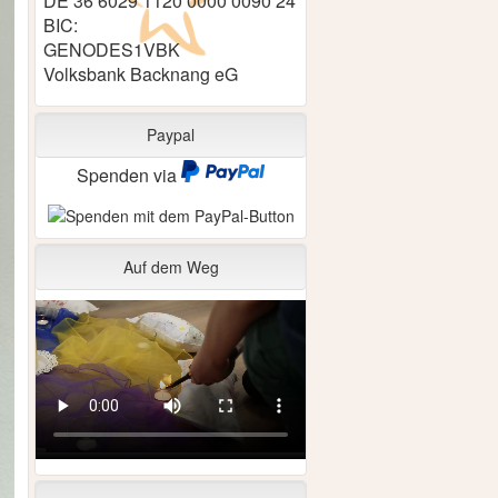
DE 36 6029 1120 0000 0090 24
BIC:
GENODES1VBK
Volksbank Backnang eG
Paypal
Spenden via
Auf dem Weg